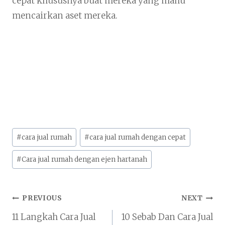
cepat khususnya buat mereka yang mahu
mencairkan aset mereka.
Post
#
cara jual rumah
#
cara jual rumah dengan cepat
Tags:
#
Cara jual rumah dengan ejen hartanah
Post
PREVIOUS
NEXT
11 Langkah Cara Jual
10 Sebab Dan Cara Jual
navigation